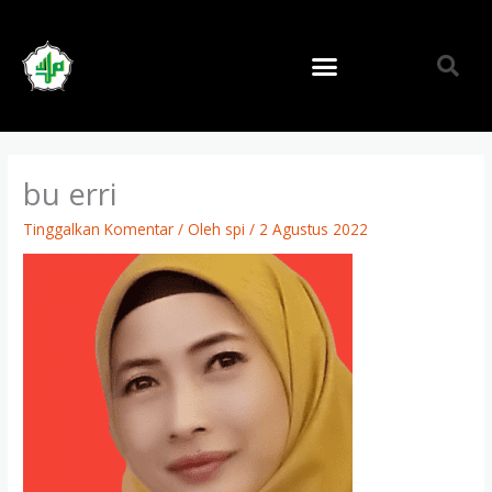
Lewati
ke
konten
bu erri
Tinggalkan Komentar
/ Oleh
spi
/
2 Agustus 2022