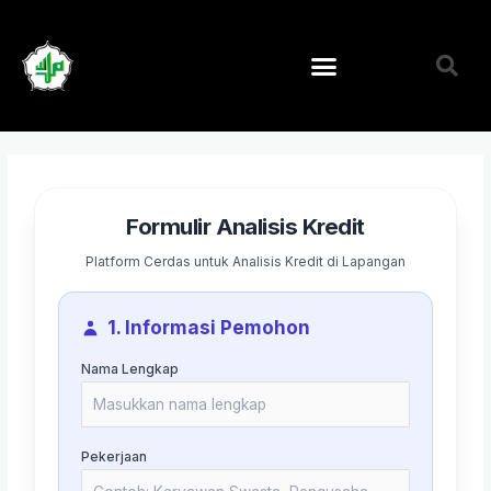
Lewati
ke
konten
Formulir Analisis Kredit
Platform Cerdas untuk Analisis Kredit di Lapangan
1. Informasi Pemohon
Nama Lengkap
Pekerjaan