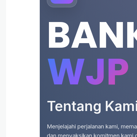
BAN
WJP
Tentang Kam
Menjelajahi perjalanan kami, memaham
dan menyaksikan komitmen kami