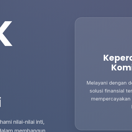
K
Keper
Kom
Melayani dengan de
solusi finansial t
i
mempercayakan 
i nilai-nilai inti,
 dalam membangun