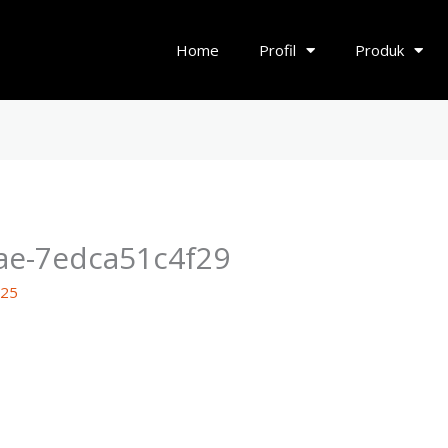
Home
Profil
Produk
ae-7edca51c4f29
025