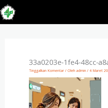
Lewati
ke
konten
33a0203e-1fe4-48cc-a8
Tinggalkan Komentar
/ Oleh
admin
/
4 Maret 2