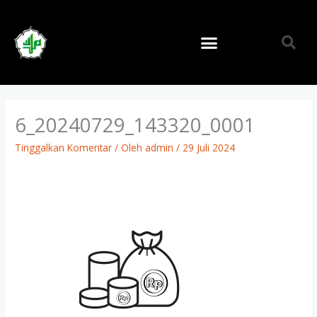
Lewati
ke
konten
6_20240729_143320_0001
Tinggalkan Komentar
/ Oleh
admin
/
29 Juli 2024