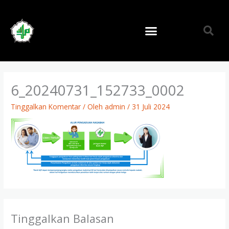
Lewati
ke
konten
6_20240731_152733_0002
Tinggalkan Komentar
/ Oleh
admin
/
31 Juli 2024
Tinggalkan Balasan