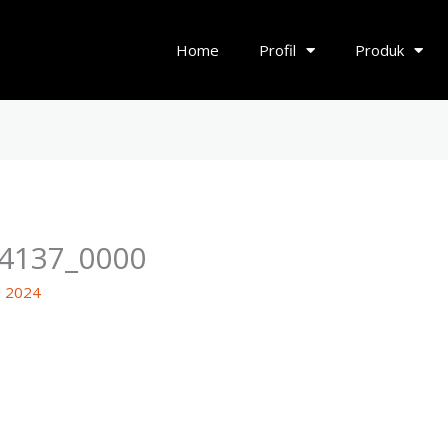
Home
Profil
Produk
4137_0000
s 2024