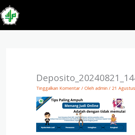
Lewati
ke
konten
Deposito_20240821_14
Tinggalkan Komentar
/ Oleh
admin
/
21 Agustu