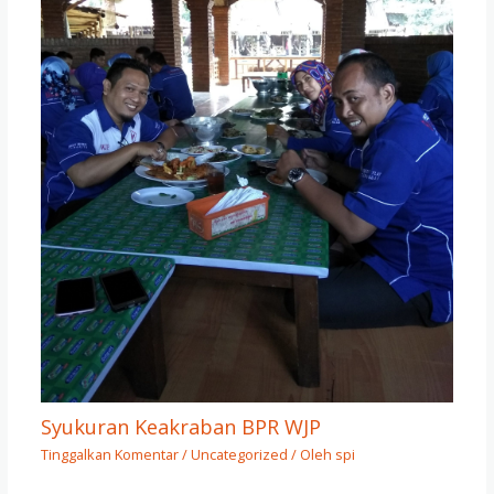
Syukuran Keakraban BPR WJP
Tinggalkan Komentar
/
Uncategorized
/ Oleh
spi