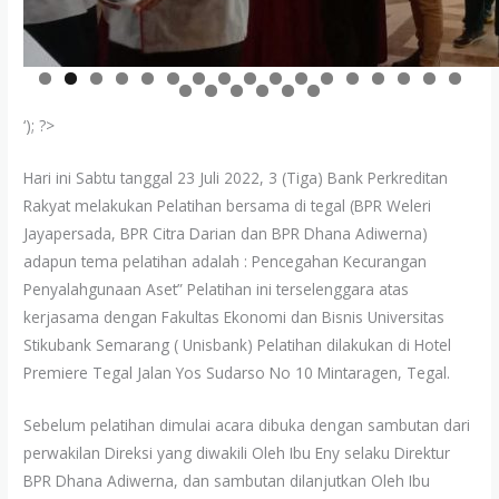
0
1
2
3
4
5
6
7
8
9
0
1
2
3
‘); ?>
Hari ini Sabtu tanggal 23 Juli 2022, 3 (Tiga) Bank Perkreditan
Rakyat melakukan Pelatihan bersama di tegal (BPR Weleri
Jayapersada, BPR Citra Darian dan BPR Dhana Adiwerna)
adapun tema pelatihan adalah : Pencegahan Kecurangan
Penyalahgunaan Aset” Pelatihan ini terselenggara atas
kerjasama dengan Fakultas Ekonomi dan Bisnis Universitas
Stikubank Semarang ( Unisbank) Pelatihan dilakukan di Hotel
Premiere Tegal Jalan Yos Sudarso No 10 Mintaragen, Tegal.
Sebelum pelatihan dimulai acara dibuka dengan sambutan dari
perwakilan Direksi yang diwakili Oleh Ibu Eny selaku Direktur
BPR Dhana Adiwerna, dan sambutan dilanjutkan Oleh Ibu