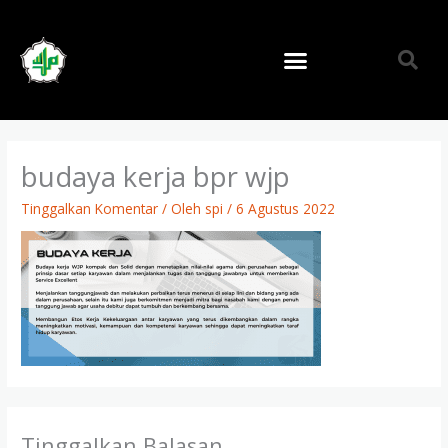
Lewati
ke
konten
budaya kerja bpr wjp
Tinggalkan Komentar
/ Oleh
spi
/
6 Agustus 2022
Tinggalkan Balasan