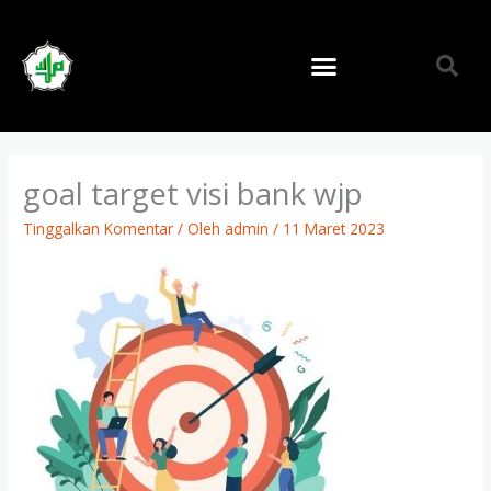
Lewati
ke
konten
goal target visi bank wjp
Tinggalkan Komentar
/ Oleh
admin
/
11 Maret 2023