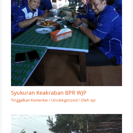
Syukuran Keakraban BPR WJP
Tinggalkan Komentar
/
Uncategorized
/ Oleh
spi