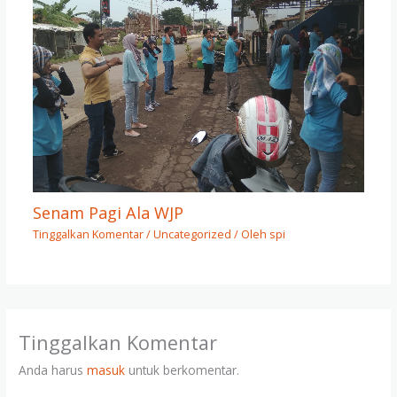
Senam Pagi Ala WJP
Tinggalkan Komentar
/
Uncategorized
/ Oleh
spi
Tinggalkan Komentar
Anda harus
masuk
untuk berkomentar.